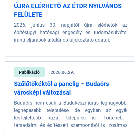
ÚJRA ELÉRHETŐ AZ ÉTDR NYILVÁNOS
FELÜLETE
2026. június 30. napjától újra elérhetők az
építésügyi hatósági engedély és tudomásulvétel
iránti eljárások általános tájékoztató adatai.
Publikáció
2026.06.29.
Szőlőtőkéktől a panelig – Budaörs
városképi változásai
Budaörs nem csak a Budakeszi járás legnagyobb,
legnépesebb települése, de egyben az egyik
legfejlettebb hazai település is. Történelmi,
társadalmi és építészeti szempontból is izgalmas
és fordulatos múltja van.