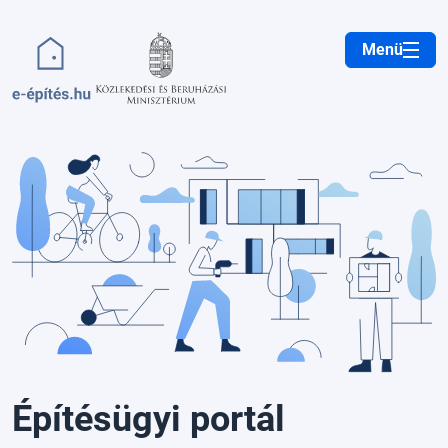
Ugrás a tartalomra
Menü
Építésügyi portál