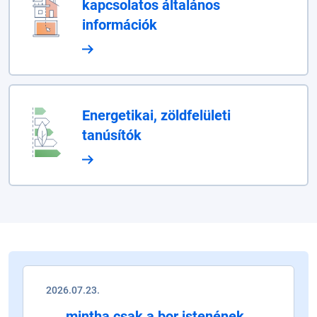
kapcsolatos általános
információk
Energetikai, zöldfelületi
tanúsítók
2026.07.23.
„… mintha csak a bor istenének,