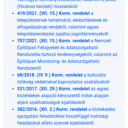
(fővárosi kerületi) hivatalokról
419/2021. (VII. 15.) Korm. rendelet
a
településtervek tartalmáról, elkészítésének és
elfogadásának rendjéről, valamint egyes
településrendezési sajátos jogintézményekről
707/2021. (XII. 15.) Korm. rendelet
a Nemzeti
Építőipari Felügyeleti és Adatszolgáltató
Rendszerbe tartozó tevékenységekről, valamint az
Építőipari Monitoring- és Adatszolgáltató
Rendszerről
68/2018. (IV. 9.) Korm. rendelet
a kulturális
örökség védelmével kapcsolatos szabályokról
531/2017. (XII. 29.) Korm. rendelet
az egyes
közérdeken alapuló kényszerítő indok alapján
eljáró szakhatóságok kijelöléséről
382/2016. (XII. 2.) Korm. rendelet
a közlekedési
igazgatási feladatokkal összefüggő hatósági
feladatokat ellátó szervek kijelöléséről