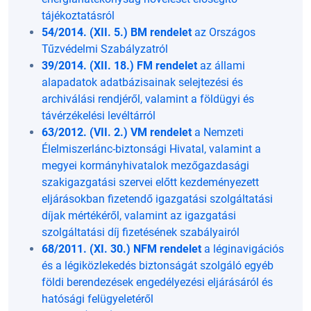
tájékoztatásról
54/2014. (XII. 5.) BM rendelet
az Országos
Tűzvédelmi Szabályzatról
39/2014. (XII. 18.) FM rendelet
az állami
alapadatok adatbázisainak selejtezési és
archiválási rendjéről, valamint a földügyi és
távérzékelési levéltárról
63/2012. (VII. 2.) VM rendelet
a Nemzeti
Élelmiszerlánc-biztonsági Hivatal, valamint a
megyei kormányhivatalok mezőgazdasági
szakigazgatási szervei előtt kezdeményezett
eljárásokban fizetendő igazgatási szolgáltatási
díjak mértékéről, valamint az igazgatási
szolgáltatási díj fizetésének szabályairól
68/2011. (XI. 30.) NFM rendelet
a léginavigációs
és a légiközlekedés biztonságát szolgáló egyéb
földi berendezések engedélyezési eljárásáról és
hatósági felügyeletéről