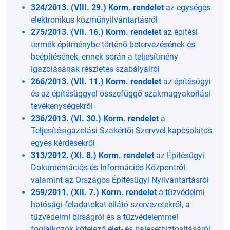
324/2013. (VIII. 29.) Korm. rendelet
az egységes
elektronikus közműnyilvántartásról
275/2013. (VII. 16.) Korm. rendelet
az építési
termék építménybe történő betervezésének és
beépítésének, ennek során a teljesítmény
igazolásának részletes szabályairól
266/2013. (VII. 11.) Korm. rendelet
az építésügyi
és az építésüggyel összefüggő szakmagyakorlási
tevékenységekről
236/2013. (VI. 30.) Korm. rendelet
a
Teljesítésigazolási Szakértői Szervvel kapcsolatos
egyes kérdésekről
313/2012. (XI. 8.) Korm. rendelet
az Építésügyi
Dokumentációs és Információs Központról,
valamint az Országos Építésügyi Nyilvántartásról
259/2011. (XII. 7.) Korm. rendelet
a tűzvédelmi
hatósági feladatokat ellátó szervezetekről, a
tűzvédelmi bírságról és a tűzvédelemmel
foglalkozók kötelező élet- és balesetbiztosításáról