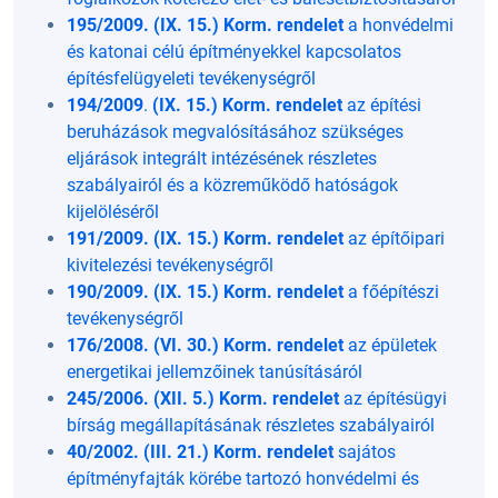
195/2009. (IX. 15.) Korm. rendelet
a honvédelmi
és katonai célú építményekkel kapcsolatos
építésfelügyeleti tevékenységről
194/2009
.
(IX. 15.) Korm. rendelet
az építési
beruházások megvalósításához szükséges
eljárások integrált intézésének részletes
szabályairól és a közreműködő hatóságok
kijelöléséről
191/2009. (IX. 15.) Korm. rendelet
az építőipari
kivitelezési tevékenységről
190/2009. (IX. 15.) Korm. rendelet
a főépítészi
tevékenységről
176/2008. (VI. 30.) Korm. rendelet
az épületek
energetikai jellemzőinek tanúsításáról
245/2006. (XII. 5.) Korm. rendelet
az építésügyi
bírság megállapításának részletes szabályairól
40/2002. (III. 21.) Korm. rendelet
sajátos
építményfajták körébe tartozó honvédelmi és