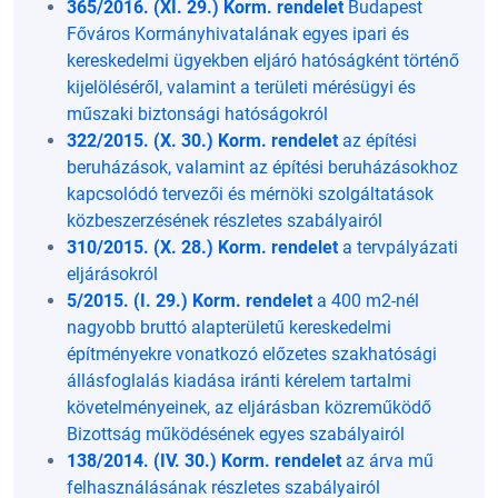
365/2016. (XI. 29.) Korm. rendelet
Budapest
Főváros Kormányhivatalának egyes ipari és
kereskedelmi ügyekben eljáró hatóságként történő
kijelöléséről, valamint a területi mérésügyi és
műszaki biztonsági hatóságokról
322/2015. (X. 30.) Korm. rendelet
az építési
beruházások, valamint az építési beruházásokhoz
kapcsolódó tervezői és mérnöki szolgáltatások
közbeszerzésének részletes szabályairól
310/2015. (X. 28.) Korm. rendelet
a tervpályázati
eljárásokról
5/2015. (I. 29.) Korm. rendelet
a 400 m2-nél
nagyobb bruttó alapterületű kereskedelmi
építményekre vonatkozó előzetes szakhatósági
állásfoglalás kiadása iránti kérelem tartalmi
követelményeinek, az eljárásban közreműködő
Bizottság működésének egyes szabályairól
138/2014. (IV. 30.) Korm. rendelet
az árva mű
felhasználásának részletes szabályairól