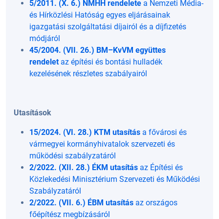
5/2011. (X. 6.) NMHH rendelete
a Nemzeti Média-
és Hírközlési Hatóság egyes eljárásainak
igazgatási szolgáltatási díjairól és a díjfizetés
módjáról
45/2004. (VII. 26.) BM–KvVM együttes
rendelet
az építési és bontási hulladék
kezelésének részletes szabályairól
Utasítások
15/2024. (VI. 28.) KTM utasítás
a fővárosi és
vármegyei kormányhivatalok szervezeti és
működési szabályzatáról
2/2022. (XII. 28.) ÉKM utasítás
az Építési és
Közlekedési Minisztérium Szervezeti és Működési
Szabályzatáról
2/2022. (VII. 6.) ÉBM utasítás
az országos
főépítész megbízásáról