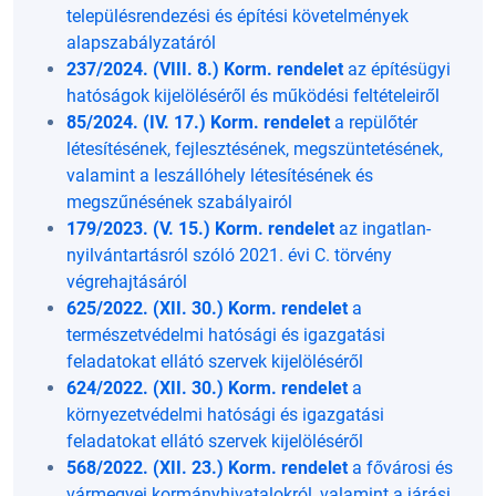
településrendezési és építési követelmények
alapszabályzatáról
237/2024. (VIII. 8.) Korm. rendelet
az építésügyi
hatóságok kijelöléséről és működési feltételeiről
85/2024. (IV. 17.) Korm. rendelet
a repülőtér
létesítésének, fejlesztésének, megszüntetésének,
valamint a leszállóhely létesítésének és
megszűnésének szabályairól
179/2023. (V. 15.) Korm. rendelet
az ingatlan-
nyilvántartásról szóló 2021. évi C. törvény
végrehajtásáról
625/2022. (XII. 30.) Korm. rendelet
a
természetvédelmi hatósági és igazgatási
feladatokat ellátó szervek kijelöléséről
624/2022. (XII. 30.) Korm. rendelet
a
környezetvédelmi hatósági és igazgatási
feladatokat ellátó szervek kijelöléséről
568/2022. (XII. 23.) Korm. rendelet
a fővárosi és
vármegyei kormányhivatalokról, valamint a járási