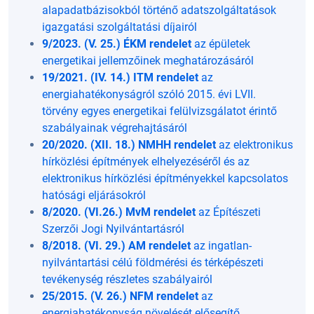
alapadatbázisokból történő adatszolgáltatások
igazgatási szolgáltatási díjairól
9/2023. (V. 25.) ÉKM rendelet
az épületek
energetikai jellemzőinek meghatározásáról
19/2021. (IV. 14.) ITM rendelet
az
energiahatékonyságról szóló 2015. évi LVII.
törvény egyes energetikai felülvizsgálatot érintő
szabályainak végrehajtásáról
20/2020. (XII. 18.) NMHH rendelet
az elektronikus
hírközlési építmények elhelyezéséről és az
elektronikus hírközlési építményekkel kapcsolatos
hatósági eljárásokról
8/2020. (VI.26.) MvM rendelet
az Építészeti
Szerzői Jogi Nyilvántartásról
8/2018. (VI. 29.) AM rendelet
az ingatlan-
nyilvántartási célú földmérési és térképészeti
tevékenység részletes szabályairól
25/2015. (V. 26.) NFM rendelet
az
energiahatékonyság növelését elősegítő