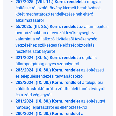
257/2025. (VIII. 11.) Korm. rendelet
a magyar
építészetről szóló törvény kiemelt beruházások
körét meghatározó rendelkezéseinek eltérő
alkalmazásáról
55/2025. (III. 26.) Korm. rendelet
az állami építési
beruházásokban a tervezői tevékenységhez,
valamint a vállalkozó kivitelezői tevékenység
végzéséhez szükséges felelősségbiztosítás
részletes szabályairól
321/2024. (XI. 6.) Korm. rendelet
a digitális
állampolgárság egyes szabályairól
283/2024. (IX. 30.) Korm. rendelet
az építészeti
és településrendezési tervtanácsokról
282/2024. (IX. 30.) Korm. rendlelet
a települési
zöldinfrastruktúráról, a zöldfelületi tanúsítványról
és a zöld végjegyről
281/2024. (IX. 30.) Korm. rendelet
az építésügyi
hatósági eljárásokról és ellenőrzésekről
280/2024. (IX. 30.) Korm. rendelet
a