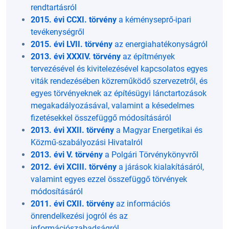
rendtartásról
2015. évi CCXI. törvény
a kéményseprő-ipari
tevékenységről
2015. évi LVII. törvény
az energiahatékonyságról
2013. évi XXXIV. törvény
az építmények
tervezésével és kivitelezésével kapcsolatos egyes
viták rendezésében közreműködő szervezetről, és
egyes törvényeknek az építésügyi lánctartozások
megakadályozásával, valamint a késedelmes
fizetésekkel összefüggő módosításáról
2013. évi XXII. törvény
a Magyar Energetikai és
Közmű-szabályozási Hivatalról
2013. évi V. törvény
a Polgári Törvénykönyvről
2012. évi XCIII. törvény
a járások kialakításáról,
valamint egyes ezzel összefüggő törvények
módosításáról
2011. évi CXII. törvény
az információs
önrendelkezési jogról és az
információszabadságról