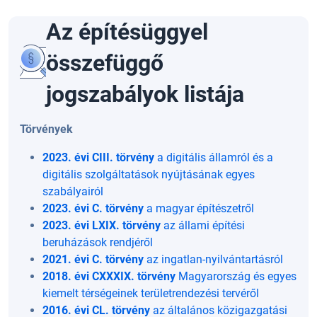
Az építésüggyel
összefüggő
jogszabályok listája
Törvények
2023. évi CIII. törvény
a digitális államról és a
digitális szolgáltatások nyújtásának egyes
szabályairól
2023. évi C. törvény
a magyar építészetről
2023. évi LXIX. törvény
az állami építési
beruházások rendjéről
2021. évi C. törvény
az ingatlan-nyilvántartásról
2018. évi CXXXIX. törvény
Magyarország és egyes
kiemelt térségeinek területrendezési tervéről
2016. évi CL. törvény
az általános közigazgatási