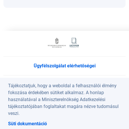
Ügyfélszolgálat elérhetőségei
Süti beállítások
Tájékoztatjuk, hogy a weboldal a felhasználói élmény
fokozása érdekében sütiket alkalmaz. A honlap
használatával a Miniszterelnökség Adatkezelési
Köszöntő
tájékoztatójában foglaltakat magára nézve tudomásul
veszi.
A weboldalt a Lechner Nonprofit Kft. üzemelteti a
Süti dokumentáció
Közlekedési és Beruházási Minisztérium szakmai