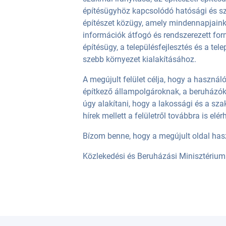
építésügyhöz kapcsolódó hatósági és s
építészet közügy, amely mindennapjaink
információk átfogó és rendszerezett fo
építésügy, a településfejlesztés és a te
szebb környezet kialakításához.
A megújult felület célja, hogy a használ
építkező állampolgároknak, a beruházók
úgy alakítani, hogy a lakossági és a sz
hírek mellett a felületről továbbra is e
Bízom benne, hogy a megújult oldal has
Közlekedési és Beruházási Minisztérium