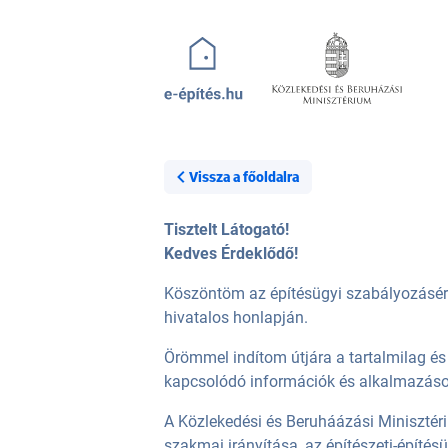
Ugrás a tartalomra
Vissza a főoldalra
Tisztelt Látogató!
Kedves Érdeklődő!
Köszöntöm az építésügyi szabályozásért é
hivatalos honlapján.
Örömmel indítom útjára a tartalmilag és
kapcsolódó információk és alkalmazáso
A Közlekedési és Beruháázási Minisztériu
szakmai irányítása, az építészeti-építés