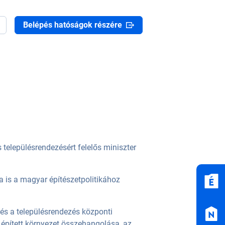
Belépés hatóságok részére
 településrendezésért felelős miniszter
a is a magyar építészetpolitikához
 és a településrendezés központi
 épített környezet összehangolása, az