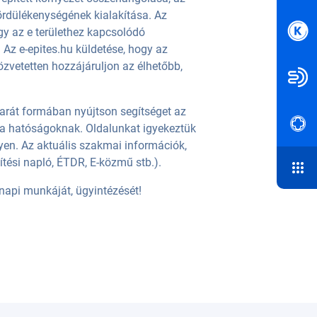
rdülékenységének kialakítása. Az
y az e területhez kapcsolódó
Az e-epites.hu küldetése, hogy az
özvetetten hozzájáruljon az élhetőbb,
óbarát formában nyújtson segítséget az
 a hatóságoknak. Oldalunkat igyekeztük
yen. Az aktuális szakmai információk,
pítési napló, ÉTDR, E-közmű stb.).
napi munkáját, ügyintézését!