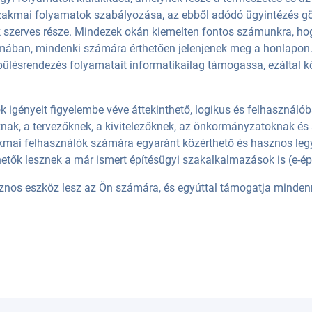
zakmai folyamatok szabályozása, az ebből adódó ügyintézés gö
 szerves része. Mindezek okán kiemelten fontos számunkra, hog
rmában, mindenki számára érthetően jelenjenek meg a honlapon. 
lepülésrendezés folyamatait informatikailag támogassa, ezáltal k
ók igényeit figyelembe véve áttekinthető, logikus és felhasznál
nak, a tervezőknek, a kivitelezőknek, az önkormányzatoknak és
akmai felhasználók számára egyaránt közérthető és hasznos leg
lérhetők lesznek a már ismert építésügyi szakalkalmazások is (e-é
znos eszköz lesz az Ön számára, és egyúttal támogatja minden