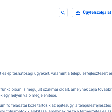
Ügyfélszolgálat
s építéshatósági ügyekért, valamint a településfejlesztésért és
 funkcióiban is megújult szakmai oldalt, amelynek célja továbbr
k egy helyen való megjelenítése.
m fő feladatai közé tartozik az építésügy, a településfejlesztés
ügyi folyamatok kialakítása, amelynek része a természetes és az