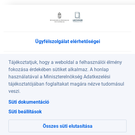
Ügyfélszolgálat elérhetőségei
Süti beállítások
Tájékoztatjuk, hogy a weboldal a felhasználói élmény
fokozása érdekében sütiket alkalmaz. A honlap
használatával a Miniszterelnökség Adatkezelési
Köszöntő
tájékoztatójában foglaltakat magára nézve tudomásul
veszi.
A weboldalt a Lechner Nonprofit Kft. üzemelteti a
Süti dokumentáció
Közlekedési és Beruházási Minisztérium szakmai
Süti beállítások
irányításával.
Összes süti elutasítása