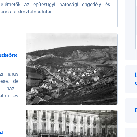
 elérhetők az építésügyi hatósági engedély és
lános tájékoztató adatai.
udaörs
i járás
lése, de
b hazai
dalmi és
almas és
a