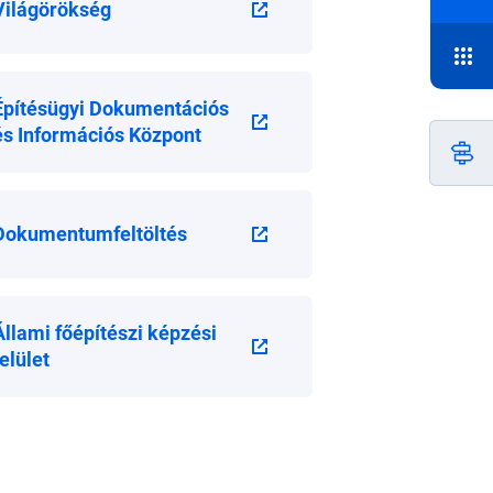
Világörökség
Építésügyi Dokumentációs
és Információs Központ
Dokumentumfeltöltés
Állami főépítészi képzési
felület