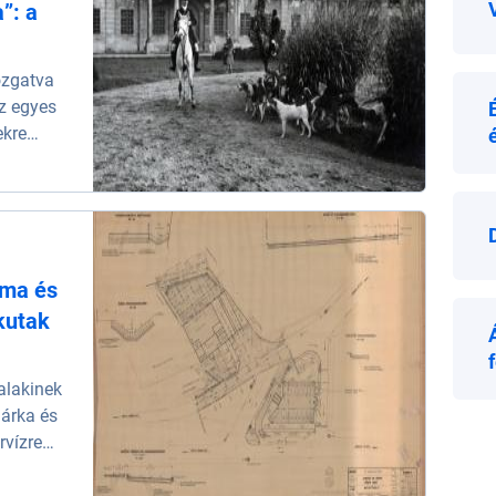
”: a
ozgatva
az egyes
ekre
uma és
kutak
alakinek
márka és
rvízre