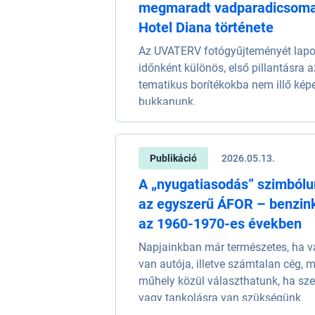
megmaradt vadparadicsoma
Hotel Diana története
Az UVATERV fotógyűjteményét lap
időnként különös, első pillantásra 
tematikus borítékokba nem illő kép
bukkanunk.
Publikáció
2026.05.13.
A „nyugatiasodás” szimból
az egyszerű ÁFOR – benzin
az 1960-1970-es években
Napjainkban már természetes, ha v
van autója, illetve számtalan cég, 
műhely közül választhatunk, ha sze
vagy tankolásra van szükségünk.