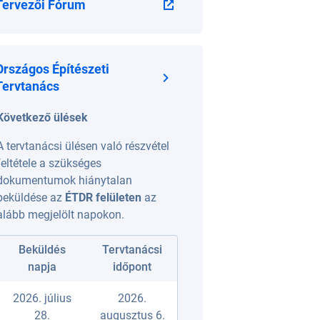
Tervezői Fórum
Országos Építészeti
Tervtanács
Következő ülések
A tervtanácsi ülésen való részvétel
feltétele a szükséges
dokumentumok hiánytalan
beküldése az
ÉTDR felületen
az
alább megjelölt napokon.
Beküldés
Tervtanácsi
napja
időpont
2026. július
2026.
28.
augusztus 6.