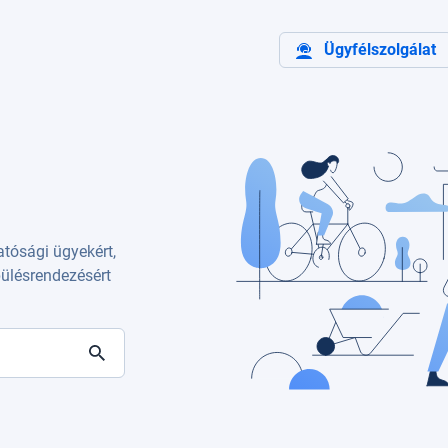
Ügyfélszolgálat
atósági ügyekért,
epülésrendezésért