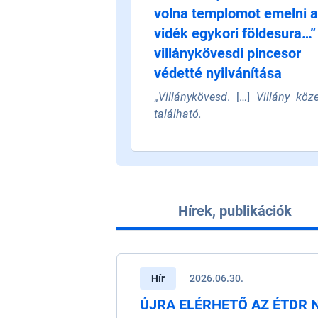
volna templomot emelni a
vidék egykori földesura…”
villánykövesdi pincesor
védetté nyilvánítása
„
Villánykövesd
. […]
Villány köz
található.
Hírek, publikációk
Hír
2026.06.30.
ÚJRA ELÉRHETŐ AZ ÉTDR 