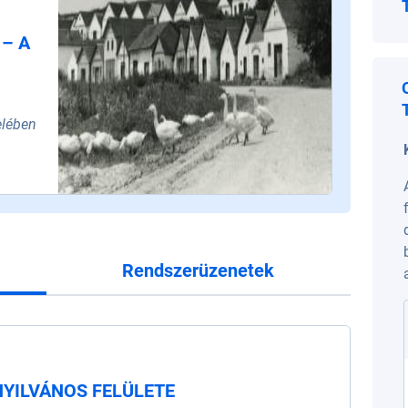
 – A
elében
Rendszerüzenetek
NYILVÁNOS FELÜLETE