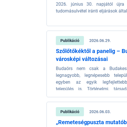
2026. június 30. napjától újra
tudomásulvétel iránti eljárások álta
Publikáció
2026.06.29.
Szőlőtőkéktől a panelig – B
városképi változásai
Budaörs nem csak a Budakesz
legnagyobb, legnépesebb telepü
egyben az egyik legfejletteb
település is. Történelmi, társa
építészeti szempontból is izg
fordulatos múltja van.
Publikáció
2026.06.03.
„Remeteségpuszta mutatób