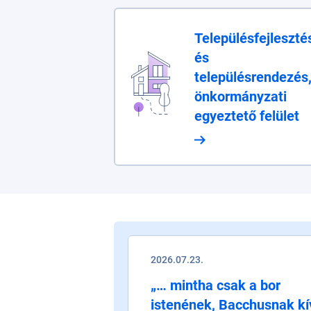
Településfejleszté
és
településrendezés
önkormányzati
egyeztető felület
2026.07.23.
„… mintha csak a bor
istenének, Bacchusnak kí