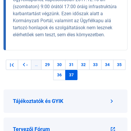
(szombaton) 9:00 órától 17:00 óráig infrastruktúra
karbantartást végzünk. Ezen időszak alatt a
Kormányzati Portál, valamint az Ügyfélkapu alá
tartozó honlapok és szolgáltatások nem lesznek
elérhetőek sem teszt, sem éles környezetben.
Oldalszámozás
…
29
30
31
32
33
34
35
‹
Oldal
Oldal
Oldal
Oldal
Oldal
Oldal
Oldal
Előző oldal
36
37
Oldal
Jelenlegi oldal
Tájékoztatók és GYIK
Tervezői Fórum