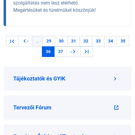
szolgáltatás nem lesz elérhető.
Megértésüket és türelmüket köszönjük!
Oldalszámozás
…
29
30
31
32
33
34
35
‹
Oldal
Oldal
Oldal
Oldal
Oldal
Oldal
Oldal
Előző oldal
36
37
›
Jelenlegi oldal
Oldal
Következő oldal
Tájékoztatók és GYIK
Tervezői Fórum