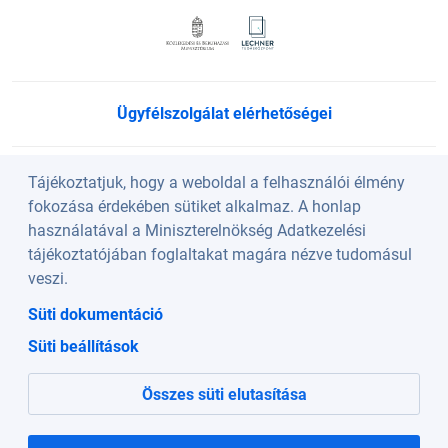
Ügyfélszolgálat elérhetőségei
Süti beállítások
Tájékoztatjuk, hogy a weboldal a felhasználói élmény
fokozása érdekében sütiket alkalmaz. A honlap
használatával a Miniszterelnökség Adatkezelési
Köszöntő
tájékoztatójában foglaltakat magára nézve tudomásul
veszi.
A weboldalt a Lechner Nonprofit Kft. üzemelteti a
Süti dokumentáció
Közlekedési és Beruházási Minisztérium szakmai
Süti beállítások
irányításával.
Összes süti elutasítása