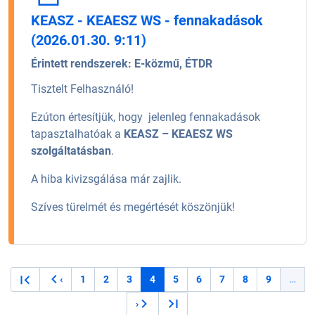
KEASZ - KEAESZ WS - fennakadások
(2026.01.30. 9:11)
Érintett rendszerek:
E-közmű, ÉTDR
Tisztelt Felhasználó!
Ezúton értesítjük, hogy jelenleg fennakadások
tapasztalhatóak a
KEASZ – KEAESZ WS
szolgáltatásban
.
A hiba kivizsgálása már zajlik.
Szíves türelmét és megértését köszönjük!
Oldalszámozás
1
2
3
4
5
6
7
8
9
…
‹
Oldal
Oldal
Oldal
Jelenlegi oldal
Oldal
Oldal
Oldal
Oldal
Oldal
Előző oldal
›
Következő oldal