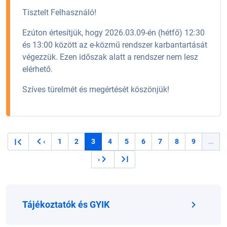
Tisztelt Felhasználó!
Ezúton értesítjük, hogy 2026.03.09-én (hétfő) 12:30
és 13:00 között az e-közmű rendszer karbantartását
végezzük. Ezen időszak alatt a rendszer nem lesz
elérhető.
Szíves türelmét és megértését köszönjük!
Oldalszámozás
1
2
3
4
5
6
7
8
9
…
‹
Oldal
Oldal
Jelenlegi oldal
Oldal
Oldal
Oldal
Oldal
Oldal
Oldal
Előző oldal
›
Következő oldal
Tájékoztatók és GYIK