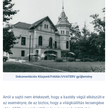
Dokumentációs Központ/Fotótár/UVATERV gyűjtemény
Arról a sajtó nem értekezett, hogy a kastély végül elkészült-e
az eseményre, de az biztos, hogy a világkiállítás lecsengése