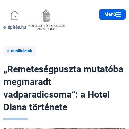
Ugrás a tartalomra
Menü
Publikációk
„Remeteségpuszta mutatóba
megmaradt
vadparadicsoma”: a Hotel
Diana története