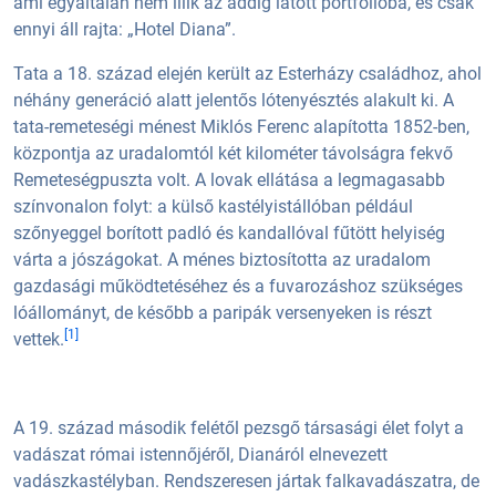
ami egyáltalán nem illik az addig látott portfolióba, és csak
ennyi áll rajta: „Hotel Diana”.
Tata a 18. század elején került az Esterházy családhoz, ahol
néhány generáció alatt jelentős lótenyésztés alakult ki. A
tata-remeteségi ménest Miklós Ferenc alapította 1852-ben,
központja az uradalomtól két kilométer távolságra fekvő
Remeteségpuszta volt. A lovak ellátása a legmagasabb
színvonalon folyt: a külső kastélyistállóban például
szőnyeggel borított padló és kandallóval fűtött helyiség
várta a jószágokat. A ménes biztosította az uradalom
gazdasági működtetéséhez és a fuvarozáshoz szükséges
lóállományt, de később a paripák versenyeken is részt
[1]
vettek.
A 19. század második felétől pezsgő társasági élet folyt a
vadászat római istennőjéről, Dianáról elnevezett
vadászkastélyban. Rendszeresen jártak falkavadászatra, de