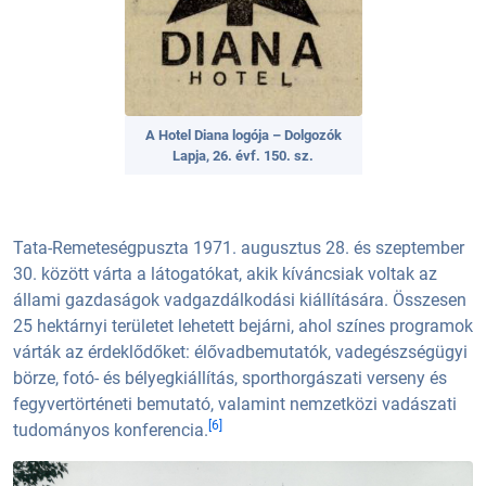
A Hotel Diana logója – Dolgozók
Lapja, 26. évf. 150. sz.
Tata-Remeteségpuszta 1971. augusztus 28. és szeptember
30. között várta a látogatókat, akik kíváncsiak voltak az
állami gazdaságok vadgazdálkodási kiállítására. Összesen
25 hektárnyi területet lehetett bejárni, ahol színes programok
várták az érdeklődőket: élővadbemutatók, vadegészségügyi
börze, fotó- és bélyegkiállítás, sporthorgászati verseny és
fegyvertörténeti bemutató, valamint nemzetközi vadászati
[6]
tudományos konferencia.