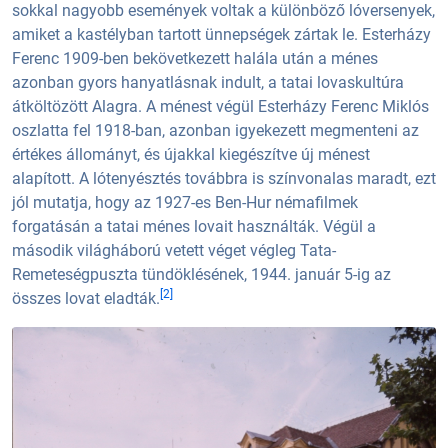
sokkal nagyobb események voltak a különböző lóversenyek,
amiket a kastélyban tartott ünnepségek zártak le. Esterházy
Ferenc 1909-ben bekövetkezett halála után a ménes
azonban gyors hanyatlásnak indult, a tatai lovaskultúra
átköltözött Alagra. A ménest végül Esterházy Ferenc Miklós
oszlatta fel 1918-ban, azonban igyekezett megmenteni az
értékes állományt, és újakkal kiegészítve új ménest
alapított. A lótenyésztés továbbra is színvonalas maradt, ezt
jól mutatja, hogy az 1927-es Ben-Hur némafilmek
forgatásán a tatai ménes lovait használták. Végül a
második világháború vetett véget végleg Tata-
Remeteségpuszta tündöklésének, 1944. január 5-ig az
[2]
összes lovat eladták.