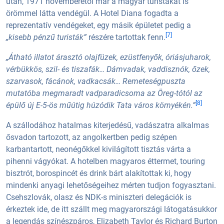
után, 1971 novemberétől már a magyar turistákat is
örömmel látta vendégül. A Hotel Diana fogadta a
reprezentatív vendégeket, egy másik épületet pedig a
[7]
„kisebb pénzű turisták”
részére tartottak fenn.
„Átható illatot árasztó olajfüzek, ezüstfenyők, óriásjuharok,
vérbükkös, szil- és tiszafák… Dámvadak, vaddisznók, őzek,
szarvasok, fácánok, vadkacsák… Remeteségpuszta
mutatóba megmaradt vadparadicsoma az Öreg-tótól az
[8]
épülő új E-5-ös műútig húzódik Tata város környékén.”
A szállodához hatalmas kiterjedésű, vadászatra alkalmas
ősvadon tartozott, az angolkertben pedig szépen
karbantartott, neonégőkkel kivilágított tisztás várta a
pihenni vágyókat. A hotelben magyaros éttermet, touring
bisztrót, borospincét és drink bárt alakítottak ki, hogy
mindenki anyagi lehetőségeihez mérten tudjon fogyasztani.
Csehszlovák, olasz és NDK-s miniszteri delegációk is
érkeztek ide, de itt szállt meg magyarországi látogatásukkor
a legendás színészpáros, Elizabeth Taylor és Richard Burton