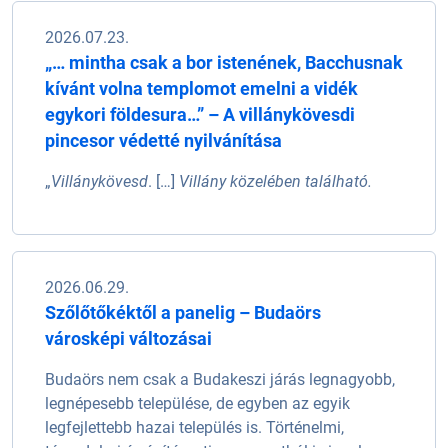
2026.07.23.
„… mintha csak a bor istenének, Bacchusnak
kívánt volna templomot emelni a vidék
egykori földesura…” – A villánykövesdi
pincesor védetté nyilvánítása
„
Villánykövesd
. […]
Villány közelében található.
2026.06.29.
Szőlőtőkéktől a panelig – Budaörs
városképi változásai
Budaörs nem csak a Budakeszi járás legnagyobb,
legnépesebb települése, de egyben az egyik
legfejlettebb hazai település is. Történelmi,