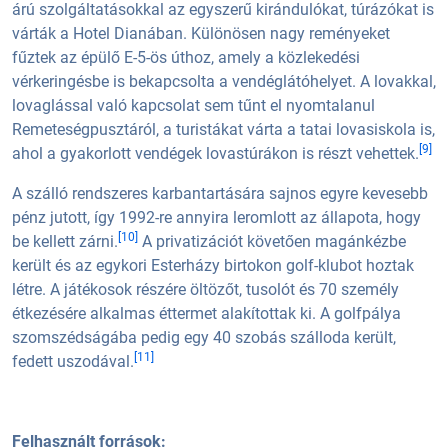
árú szolgáltatásokkal az egyszerű kirándulókat, túrázókat is
várták a Hotel Dianában. Különösen nagy reményeket
fűztek az épülő E-5-ös úthoz, amely a közlekedési
vérkeringésbe is bekapcsolta a vendéglátóhelyet. A lovakkal,
lovaglással való kapcsolat sem tűnt el nyomtalanul
Remeteségpusztáról, a turistákat várta a tatai lovasiskola is,
[9]
ahol a gyakorlott vendégek lovastúrákon is részt vehettek.
A szálló rendszeres karbantartására sajnos egyre kevesebb
pénz jutott, így 1992-re annyira leromlott az állapota, hogy
[10]
be kellett zárni.
A privatizációt követően magánkézbe
került és az egykori Esterházy birtokon golf-klubot hoztak
létre. A játékosok részére öltözőt, tusolót és 70 személy
étkezésére alkalmas éttermet alakítottak ki. A golfpálya
szomszédságába pedig egy 40 szobás szálloda került,
[11]
fedett uszodával.
Felhasznált források: