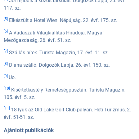
Jól fejlődik a közös társulás. Dolgozók Lapja, 25. évf.
117. sz.
[5]
Elkészült a Hotel Wien. Népújság, 22. évf. 175. sz.
[6]
A Vadászati Világkiállítás Híradója. Magyar
Mezőgazdaság, 26. évf. 51. sz.
[7]
Szállás hírek. Turista Magazin, 17. évf. 11. sz.
[8]
Diana szálló. Dolgozók Lapja, 26. évf. 150. sz.
[9]
Uo.
[10]
Kísértetkastély Remeteségpusztán. Turista Magazin,
105. évf. 5. sz.
[11]
18 lyuk az Old Lake Golf Club-pályán. Heti Turizmus, 2.
évf. 51-51. sz.
Ajánlott publikációk