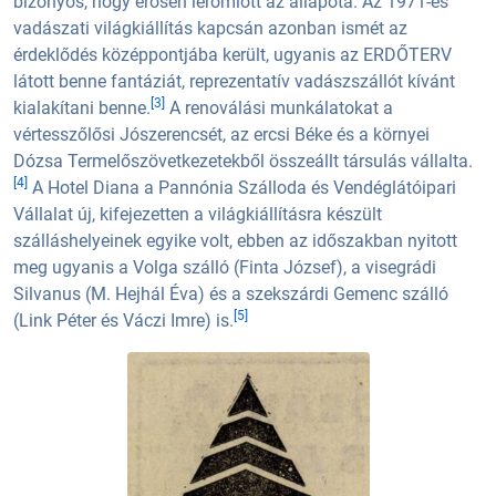
bizonyos, hogy erősen leromlott az állapota. Az 1971-es
vadászati világkiállítás kapcsán azonban ismét az
érdeklődés középpontjába került, ugyanis az ERDŐTERV
látott benne fantáziát, reprezentatív vadászszállót kívánt
[3]
kialakítani benne.
A renoválási munkálatokat a
vértesszőlősi Jószerencsét, az ercsi Béke és a környei
Dózsa Termelőszövetkezetekből összeállt társulás vállalta.
[4]
A Hotel Diana a Pannónia Szálloda és Vendéglátóipari
Vállalat új, kifejezetten a világkiállításra készült
szálláshelyeinek egyike volt, ebben az időszakban nyitott
meg ugyanis a Volga szálló (Finta József), a visegrádi
Silvanus (M. Hejhál Éva) és a szekszárdi Gemenc szálló
[5]
(Link Péter és Váczi Imre) is.