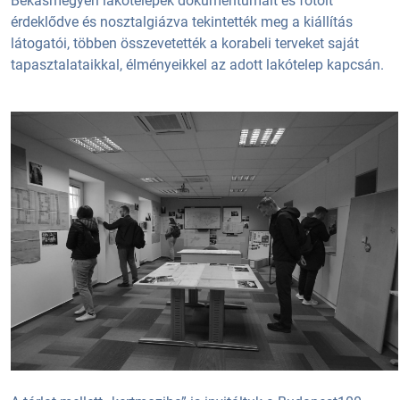
Békásmegyeri lakótelepek dokumentumait és fotóit
érdeklődve és nosztalgiázva tekintették meg a kiállítás
látogatói, többen összevetették a korabeli terveket saját
tapasztalataikkal, élményeikkel az adott lakótelep kapcsán.