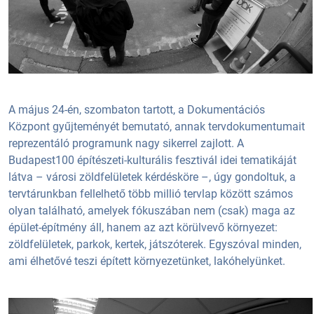
A május 24-én, szombaton tartott, a Dokumentációs
Központ gyűjteményét bemutató, annak tervdokumentumait
reprezentáló programunk nagy sikerrel zajlott. A
Budapest100 építészeti-kulturális fesztivál idei tematikáját
látva – városi zöldfelületek kérdésköre –, úgy gondoltuk, a
tervtárunkban fellelhető több millió tervlap között számos
olyan található, amelyek fókuszában nem (csak) maga az
épület-építmény áll, hanem az azt körülvevő környezet:
zöldfelületek, parkok, kertek, játszóterek. Egyszóval minden,
ami élhetővé teszi épített környezetünket, lakóhelyünket.