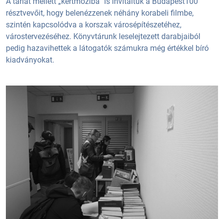
A tárlat mellett „kertmoziba” is invitáltuk a Budapest100
résztvevőit, hogy belenézzenek néhány korabeli filmbe,
szintén kapcsolódva a korszak városépítészetéhez,
várostervezéséhez. Könyvtárunk leselejtezett darabjaiból
pedig hazavihettek a látogatók számukra még értékkel bíró
kiadványokat.