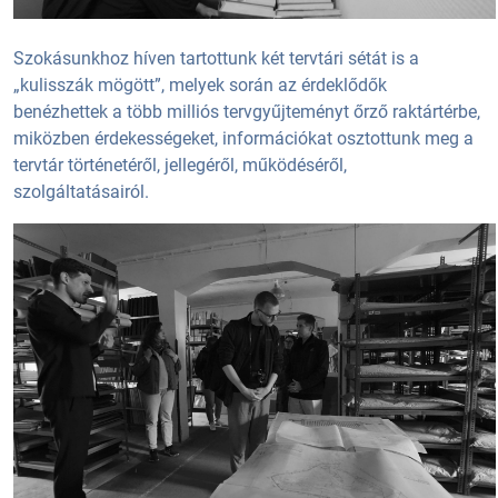
Szokásunkhoz híven tartottunk két tervtári sétát is a
„kulisszák mögött”, melyek során az érdeklődők
benézhettek a több milliós tervgyűjteményt őrző raktártérbe,
miközben érdekességeket, információkat osztottunk meg a
tervtár történetéről, jellegéről, működéséről,
szolgáltatásairól.