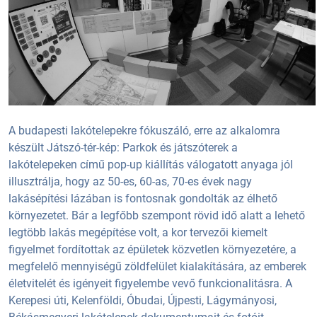
A budapesti lakótelepekre fókuszáló, erre az alkalomra
készült Játszó-tér-kép: Parkok és játszóterek a
lakótelepeken című pop-up kiállítás válogatott anyaga jól
illusztrálja, hogy az 50-es, 60-as, 70-es évek nagy
lakásépítési lázában is fontosnak gondolták az élhető
környezetet. Bár a legfőbb szempont rövid idő alatt a lehető
legtöbb lakás megépítése volt, a kor tervezői kiemelt
figyelmet fordítottak az épületek közvetlen környezetére, a
megfelelő mennyiségű zöldfelület kialakítására, az emberek
életvitelét és igényeit figyelembe vevő funkcionalitásra. A
Kerepesi úti, Kelenföldi, Óbudai, Újpesti, Lágymányosi,