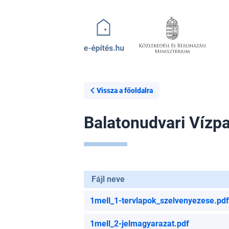
Ugrás a tartalomra
Vissza a főoldalra
Balatonudvari Vízpa
Fájl neve
1mell_1-tervlapok_szelvenyezese.pdf
1mell_2-jelmagyarazat.pdf