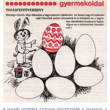
A húsvéti ünnepkör szorosan összefonódik a tavasszal, a