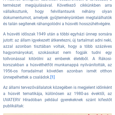
természet megújulásával. Következő cikkünkben arra
vállalkoztunk, hogy felvillantsunk néhány olyan
dokumentumot, amelyek gyűjteményünkben megtalálhatók
és talán segítenek ráhangolódni a húsvéti hosszúhétvégére.
A húsvéti időszak 1949 után a többi egyházi ünnep sorsára
jutott: az állam igyekezett átkeretezni, új tartalmat adni neki,
azzal azonban tisztában voltak, hogy a több százéves
hagyományokat, szokásokat nem fogják tudni egy
tollvonással kitörölni az emberek életéből. A Rákosi-
korszakban a húsvéthétfőt munkanappá nyilvánították, az
1956-os forradalmat követően azonban ismét otthon
ünnepelhettek a családok.
[1]
Az állami tervezővállalatok közegében is megjelent időnként
a húsvét tematikája, különösen az 1980-as évektől, az
UVATERV Híradóban például gyerekeknek szánt kifestőt
publikáltak: