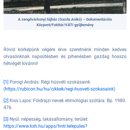
A zengővárkonyi tájház (Gazda Anikó) – Dokumentációs
Központ/Fotótár/VÁTI gyűjtemény
Rövid körképünk végére érve szeretnénk minden kedves
olvasónknak napsütésben és pihenésben gazdag hosszú
hétvégét kívánni!
[1]
Porogi András: Régi húsvéti szokásaink
(
https://rubicon.hu/hu/cikkek/regi-husveti-szokasaink
)
[2]
Kiss Lajos: Földrajzi nevek etimológiai szótára. Bp. 1980.
476.
[3]
Nyúl: népesség, lakásállomány, terület:
https://www.ksh.hu/apps/hntr.telepules?