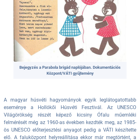
Bejegyzés a Parabola brigád naplójában. Dokumentációs
Központ/VÁTI gyűjtemény
A magyar húsvéti hagyományok egyik leglátogatottabb
eseménye a Hollókői Húsvéti Fesztivál. Az UNESCO
Világörökség részét képező kicsiny Ófalu műemléki
felmérését még az 1960-as években kezdték meg, az 1985-
ös UNESCO előterjesztési anyagot pedig a VÁTI készítette
elő. A faluközpont helyreállítása ekkor már megtörtént, a