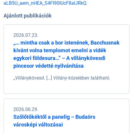
aLB5U_aem_nHEA_S4FI90lUcF8alJRkQ
.
Ajánlott publikációk
2026.07.23.
„… mintha csak a bor istenének, Bacchusnak
kívánt volna templomot emelni a vidék
egykori földesura…” – A villánykövesdi
pincesor védetté nyilvánítása
„
Villánykövesd
. […]
Villány közelében található.
2026.06.29.
Szőlőtőkéktől a panelig – Budaörs
városképi változásai