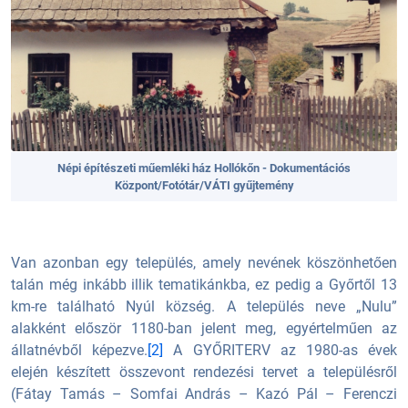
Népi építészeti műemléki ház Hollókőn - Dokumentációs
Központ/Fotótár/VÁTI gyűjtemény
Van azonban egy település, amely nevének köszönhetően
talán még inkább illik tematikánkba, ez pedig a Győrtől 13
km-re található Nyúl község. A település neve „Nulu”
alakként először 1180-ban jelent meg, egyértelműen az
állatnévből képezve.
[2]
A GYŐRITERV az 1980-as évek
elején készített összevont rendezési tervet a településről
(Fátay Tamás – Somfai András – Kazó Pál – Ferenczi