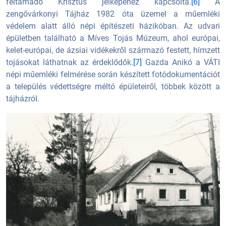
feltámadó Krisztus jelképéhez kapcsolta.
[6]
A
zengővárkonyi Tájház 1982 óta üzemel a műemléki
védelem alatt álló népi építészeti házikóban. Az udvari
épületben található a Míves Tojás Múzeum, ahol európai,
kelet-európai, de ázsiai vidékekről származó festett, hímzett
tojásokat láthatnak az érdeklődők.
[7]
Gazda Anikó a VÁTI
népi műemléki felmérése során készített fotódokumentációt
a település védettségre méltó épületeiről, többek között a
tájházról.