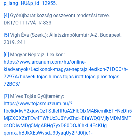
p_lang=HU&p_id=12955
.
[4]
Győrújbarát község összevont rendezési terve.
DKT/OTTT/VÁTI/-833
[5]
Vígh Éva (Szerk.): Állatszimbólumtár A-Z. Budapest,
2019. 241.
[6]
Magyar Néprajzi Lexikon:
https://www.arcanum.com/hu/online-
kiadvanyok/Lexikonok-magyar-neprajzi-lexikon-71DCC/h-
7297A/husveti-tojas-himes-tojas-irott-tojas-piros-tojas-
72BC3/
[7]
Míves Tojás Gyűjtemény:
https://www.tojasmuzeum.hu/?
fbclid=IwY2xjawQzTSdleHRuA2FlbQIxMABicmlkETFNeDh5
MjZXQXZsTEw4TWhUc3J0YwZhcHBfaWQQMjIyMDM5MT
c4ODIwMDg5MgABHg7yxD80DOJ6hkL4E4KUg-
qomxJhBJkXEsWvsdJ30yaqUy2Pd0fjc1-