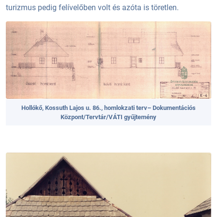
turizmus pedig felívelőben volt és azóta is töretlen.
Hollókő, Kossuth Lajos u. 86., homlokzati terv– Dokumentációs
Központ/Tervtár/VÁTI gyűjtemény