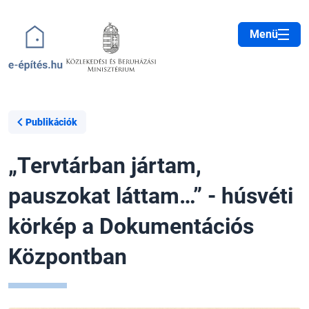
Ugrás a tartalomra
Menü
Publikációk
„Tervtárban jártam,
pauszokat láttam…” - húsvéti
körkép a Dokumentációs
Központban