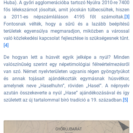
Huba). A győri agglomerációba tartozó Nyúlra 2010-re 7400
fős lélekszámot jósoltak, amit jócskán túlbecsültek, hiszen
a 2011-es népszámláláson 4195 főt számoltak.
[3]
Fontosnak vélték, hogy a sűrű és a lazább beépítésű
területek egyensúlya megmaradjon, miközben a várossal
való közlekedési kapcsolat fejlesztése is szükségesnek tűnt.
[4]
De hogyan lett a húsvét egyik jelképe a nyúl? Minden
valószínűség szerint egy népetimológiai félreértelmezésről
van szó. Német nyelvterületen ugyanis régen gyöngytyúkot
és annak tojásait ajándékozták egymásnak húsvétkor,
amelynek neve „Haselhuhn”, röviden „Hasel”. A népnyelv
azután összekeverte a nyúl „Hase” ajándékozásával és így
született az új tartalommal bíró tradíció a 19. században.
[5]