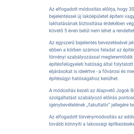
Az elfogadott módosítás előírja, hogy 3
bejelentéssel új lakóépületet építeni vag
lakhatásának biztosítása érdekében végz
követő 5 éven belül nem lehet a rendelte
Az egyszerű bejelentés bevezetésével jel
ebben a körben számos feladat az építés
törvényi szabályozással megteremtődik
építésfelügyeleti hatóság által folytatot
eljárásokat is ideértve - a fővárosi és me
építésügyi hatóságához kerülhet.
A módosítás kezeli az Alapvető Jogok B
szolgáltatást szabályozó előírás pontos
igénybevételének „fakultatív” jellegére ter
Az elfogadott törvénymódosítás az eddi
tovább könnyíti a lakossági építkezéseke