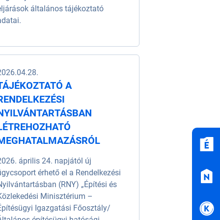
eljárások általános tájékoztató
adatai.
2026.04.28.
TÁJÉKOZTATÓ A
RENDELKEZÉSI
NYILVÁNTARTÁSBAN
LÉTREHOZHATÓ
MEGHATALMAZÁSRÓL
2026. április 24. napjától új
ügycsoport érhető el a Rendelkezési
Nyilvántartásban (RNY) „Építési és
Közlekedési Minisztérium –
Építésügyi Igazgatási Főosztály/
Általános építésügyi hatósági