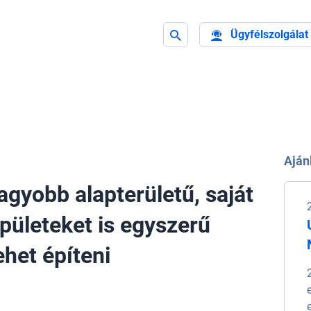
Ügyfélszolgálat
Aján
gyobb alapterületű, saját
épületeket is egyszerű
ehet építeni