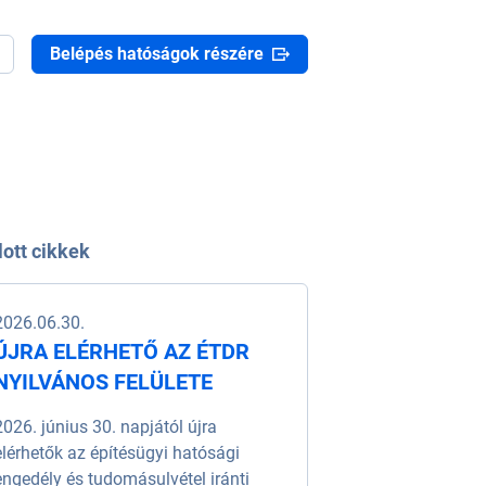
Belépés hatóságok részére
lott cikkek
2026.06.30.
ÚJRA ELÉRHETŐ AZ ÉTDR
NYILVÁNOS FELÜLETE
2026. június 30. napjától újra
elérhetők az építésügyi hatósági
engedély és tudomásulvétel iránti