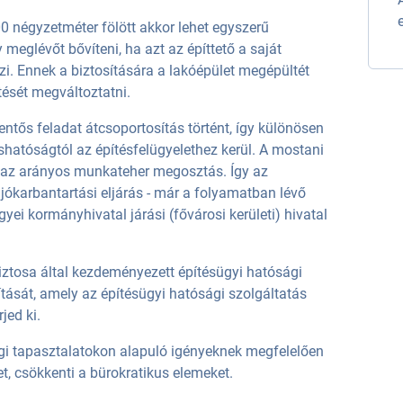
00 négyzetméter fölött akkor lehet egyszerű
y meglévőt bővíteni, ha azt az építtető a saját
i. Ennek a biztosítására a lakóépület megépültét
tését megváltoztatni.
entős feladat átcsoportosítás történt, így különösen
hatóságtól az építésfelügyelethez kerül. A mostani
 az arányos munkateher megosztás. Így az
t jókarbantartási eljárás - már a folyamatban lévő
gyei kormányhivatal járási (fővárosi kerületi) hivatal
iztosa által kezdeményezett építésügyi hatósági
ítását, amely az építésügyi hatósági szolgáltatás
jed ki.
gi tapasztalatokon alapuló igényeknek megfelelően
t, csökkenti a bürokratikus elemeket.