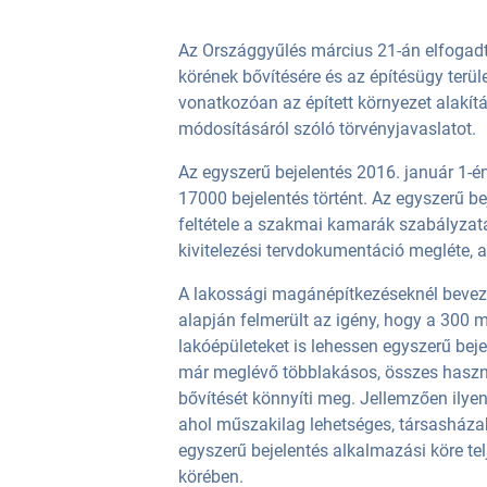
Az Országgyűlés március 21-án elfogadt
körének bővítésére és az építésügy terü
vonatkozóan az épített környezet alakítá
módosításáról szóló törvényjavaslatot.
Az egyszerű bejelentés 2016. január 1-én 
17000 bejelentés történt. Az egyszerű be
feltétele a szakmai kamarák szabályzatá
kivitelezési tervdokumentáció megléte, 
A lakossági magánépítkezéseknél beveze
alapján felmerült az igény, hogy a 300 m
lakóépületeket is lehessen egyszerű beje
már meglévő többlakásos, összes haszn
bővítését könnyíti meg. Jellemzően ilye
ahol műszakilag lehetséges, társasháza
egyszerű bejelentés alkalmazási köre tel
körében.