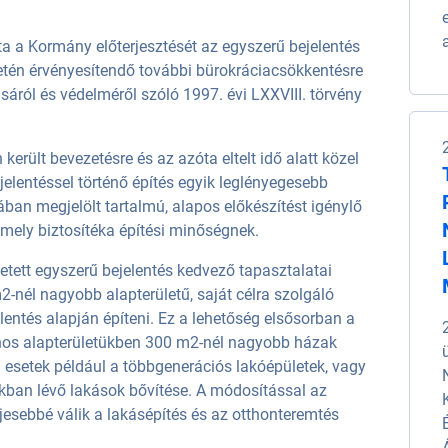
a a Kormány előterjesztését az egyszerű bejelentés
letén érvényesítendő további bürokráciacsökkentésre
sáról és védelméről szóló 1997. évi LXXVIII. törvény
került bevezetésre és az azóta eltelt idő alatt közel
jelentéssel történő építés egyik leglényegesebb
ban megjelölt tartalmú, alapos előkészítést igénylő
amely biztosítéka építési minőségnek.
tett egyszerű bejelentés kedvező tapasztalatai
2-nél nagyobb alapterületű, saját célra szolgáló
lentés alapján építeni. Ez a lehetőség elsősorban a
os alapterületükben 300 m2-nél nagyobb házak
n esetek például a többgenerációs lakóépületek, vagy
kban lévő lakások bővítése. A módosítással az
jesebbé válik a lakásépítés és az otthonteremtés