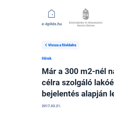
Ugrás a tartalomra
Vissza a főoldalra
Hírek
Már a 300 m2-nél na
célra szolgáló lakó
bejelentés alapján l
2017.03.21.