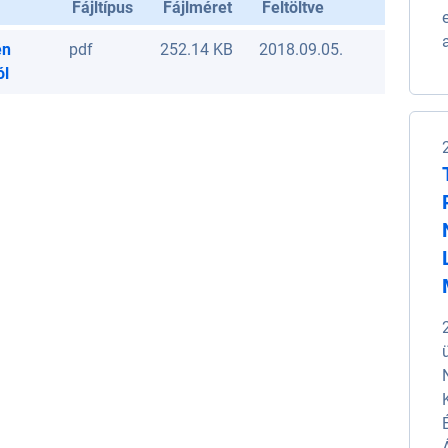
Fájltípus
Fájlméret
Feltöltve
én
pdf
252.14 KB
2018.09.05.
ól