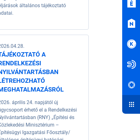
eljárások általános tájékoztató
adatai.
2026.04.28.
TÁJÉKOZTATÓ A
RENDELKEZÉSI
NYILVÁNTARTÁSBAN
LÉTREHOZHATÓ
MEGHATALMAZÁSRÓL
2026. április 24. napjától új
ügycsoport érhető el a Rendelkezési
Nyilvántartásban (RNY) „Építési és
Közlekedési Minisztérium –
Építésügyi Igazgatási Főosztály/
Általános építésügyi hatósági