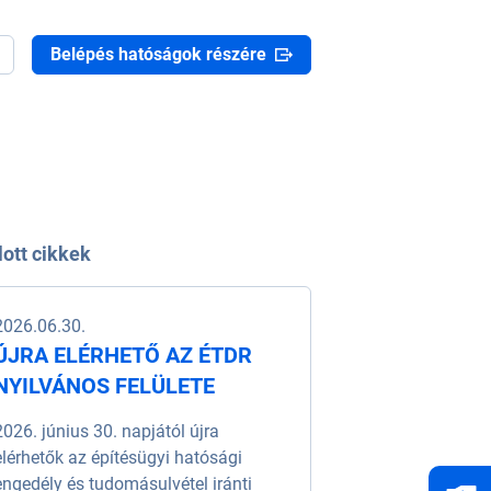
Belépés hatóságok részére
lott cikkek
2026.06.30.
ÚJRA ELÉRHETŐ AZ ÉTDR
NYILVÁNOS FELÜLETE
2026. június 30. napjától újra
elérhetők az építésügyi hatósági
engedély és tudomásulvétel iránti