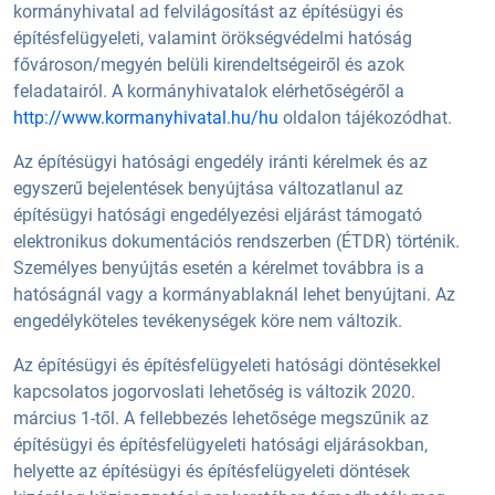
kormányhivatal ad felvilágosítást az építésügyi és
építésfelügyeleti, valamint örökségvédelmi hatóság
fővároson/megyén belüli kirendeltségeiről és azok
feladatairól. A kormányhivatalok elérhetőségéről a
http://www.kormanyhivatal.hu/hu
oldalon tájékozódhat.
Az építésügyi hatósági engedély iránti kérelmek és az
egyszerű bejelentések benyújtása változatlanul az
építésügyi hatósági engedélyezési eljárást támogató
elektronikus dokumentációs rendszerben (ÉTDR) történik.
Személyes benyújtás esetén a kérelmet továbbra is a
hatóságnál vagy a kormányablaknál lehet benyújtani. Az
engedélyköteles tevékenységek köre nem változik.
Az építésügyi és építésfelügyeleti hatósági döntésekkel
kapcsolatos jogorvoslati lehetőség is változik 2020.
március 1-től. A fellebbezés lehetősége megszűnik az
építésügyi és építésfelügyeleti hatósági eljárásokban,
helyette az építésügyi és építésfelügyeleti döntések