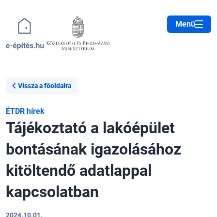
Ugrás a tartalomra
Menü
Vissza a főoldalra
ÉTDR hírek
Tájékoztató a lakóépület
bontásának igazolásához
kitöltendő adatlappal
kapcsolatban
2024.10.01.