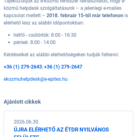
Tájékoztatjuk az e-közmű rendszer felhasználóit, hogy e-
közmű helpdesk szolgáltatásunk – a jelenlegi e-mailes
kapcsolat mellett –
2018. február 15-től már telefonon
is
elérhető lesz az alábbi időpontokban:
hétfő - csütörtök: 8:00 - 16:30
péntek: 8:00 - 14:00
Kérdéseiket az alábbi elérhetőségeken tudják feltenni:
+36 (1) 279-2643
;
+36 (1) 279-2647
ekozmuhelpdesk@e-epites.hu
Ajánlott cikkek
2026.06.30.
ÚJRA ELÉRHETŐ AZ ÉTDR NYILVÁNOS