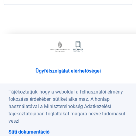
Ügyfélszolgálat elérhetőségei
Süti beállítások
Tájékoztatjuk, hogy a weboldal a felhasználói élmény
fokozása érdekében sütiket alkalmaz. A honlap
használatával a Miniszterelnökség Adatkezelési
Köszöntő
tájékoztatójában foglaltakat magára nézve tudomásul
veszi.
A weboldalt a Lechner Nonprofit Kft. üzemelteti a
Süti dokumentáció