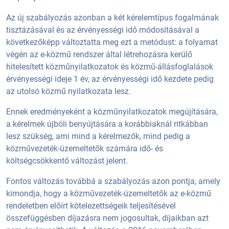
Az új szabályozás azonban a két kérelemtípus fogalmának
tisztázásával és az érvényességi idő módosításával a
következőképp változtatta meg ezt a metódust: a folyamat
végén az e-közmű rendszer által létrehozásra kerülő
hitelesített közműnyilatkozatok és közmű-állásfoglalások
érvényességi ideje 1 év, az érvényességi idő kezdete pedig
az utolsó közmű nyilatkozata lesz.
Ennek eredményeként a közműnyilatkozatok megújítására,
a kérelmek újbóli benyújtására a korábbiaknál ritkábban
lesz szükség, ami mind a kérelmezők, mind pedig a
közművezeték-üzemeltetők számára idő- és
költségcsökkentő változást jelent.
Fontos változás továbbá a szabályozás azon pontja, amely
kimondja, hogy a közművezeték-üzemeltetők az e-közmű
rendeletben előírt kötelezettségeik teljesítésével
összefüggésben díjazásra nem jogosultak, díjaikban azt