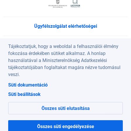
Ügyfélszolgálat elérhetőségei
Süti beállítások
Tájékoztatjuk, hogy a weboldal a felhasználói élmény
fokozása érdekében sütiket alkalmaz. A honlap
használatával a Miniszterelnökség Adatkezelési
Köszöntő
tájékoztatójában foglaltakat magára nézve tudomásul
veszi.
A weboldalt a Lechner Nonprofit Kft. üzemelteti a
Süti dokumentáció
Közlekedési és Beruházási Minisztérium szakmai
Süti beállítások
irányításával.
Összes süti elutasítása
Összes süti engedélyezése