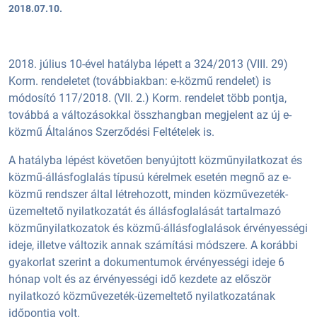
2018.07.10.
2018. július 10-ével hatályba lépett a 324/2013 (VIII. 29)
Korm. rendeletet (továbbiakban: e-közmű rendelet) is
módosító 117/2018. (VII. 2.) Korm. rendelet több pontja,
továbbá a változásokkal összhangban megjelent az új e-
közmű Általános Szerződési Feltételek is.
A hatályba lépést követően benyújtott közműnyilatkozat és
közmű-állásfoglalás típusú kérelmek esetén megnő az e-
közmű rendszer által létrehozott, minden közművezeték-
üzemeltető nyilatkozatát és állásfoglalását tartalmazó
közműnyilatkozatok és közmű-állásfoglalások érvényességi
ideje, illetve változik annak számítási módszere. A korábbi
gyakorlat szerint a dokumentumok érvényességi ideje 6
hónap volt és az érvényességi idő kezdete az először
nyilatkozó közművezeték-üzemeltető nyilatkozatának
időpontja volt.