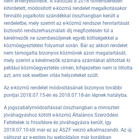
nem érvényesíthetik. A változás a 2016 novemberében
kihirdetett, módosított e-közmű rendelet megalkotásakor
fennálló jogalkotói szándékkal összhangban került a
rendeletbe, mely szerint az e-közmű rendszer fenntartását
biztosító rendszerhasználati díj megfizetésén túl a
kérelmezők ne szembesüljenek egyéb költségekkel a
közműegyeztetési folyamat során. Bár az akkori rendelet
nem támogatta bizonyos közművek azon magatartását,
mely szerint a kérelmezők számára számlákat állítottak ki
például közműegyeztetés címén, kifejezetten nem is tiltotta
azt, ami sok esetben vitás helyzeteket szült.
Az e-közmű rendelet módosításának bizonyos további
pontjai 2018.07.15-én és 2018.07.18-án lépnek hatályba.
A jogszabálymódosítással összhangban a miniszteri
jóváhagyáshoz kötött e-közmű Általános Szerződési
Feltételek is frissítésre és jóváhagyásra került, így
2018.07.10-től már ez az ÁSZF verzió alkalmazandó. Az új
változat az e-epites.hu weboldalon már korábban