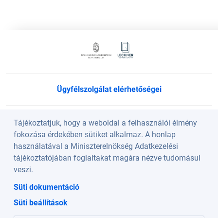
Ügyfélszolgálat elérhetőségei
Süti beállítások
Tájékoztatjuk, hogy a weboldal a felhasználói élmény
fokozása érdekében sütiket alkalmaz. A honlap
használatával a Miniszterelnökség Adatkezelési
Köszöntő
tájékoztatójában foglaltakat magára nézve tudomásul
veszi.
A weboldalt a Lechner Nonprofit Kft. üzemelteti a
Süti dokumentáció
Közlekedési és Beruházási Minisztérium szakmai
Süti beállítások
irányításával.