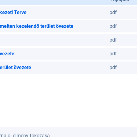
kezeti Terve
pdf
melten kezelendő terület övezete
pdf
pdf
övezete
pdf
terület övezete
pdf
sználói élmény fokozása