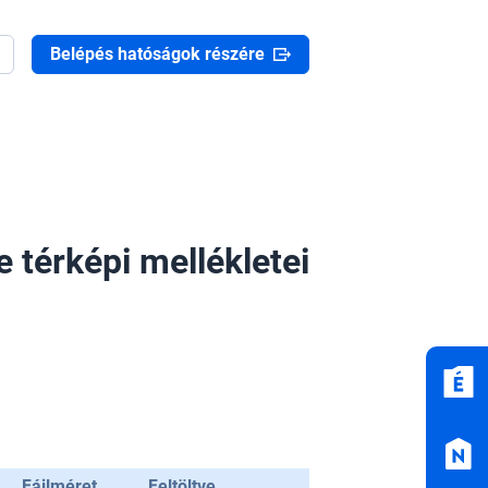
Belépés hatóságok részére
 térképi mellékletei
Fájlméret
Feltöltve