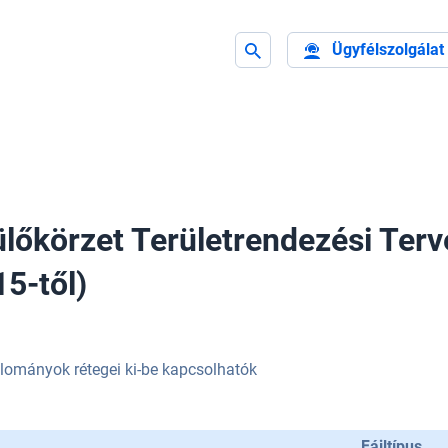
Ügyfélszolgálat
lőkörzet Területrendezési Terve
15-től)
lományok rétegei ki-be kapcsolhatók
Fájltípus