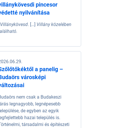
villánykövesdi pincesor
védetté nyilvánítása
„
Villánykövesd
. […]
Villány közelében
található.
2026.06.29.
Szőlőtőkéktől a panelig –
Budaörs városképi
változásai
Budaörs nem csak a Budakeszi
járás legnagyobb, legnépesebb
települése, de egyben az egyik
legfejlettebb hazai település is.
Történelmi, társadalmi és építészeti