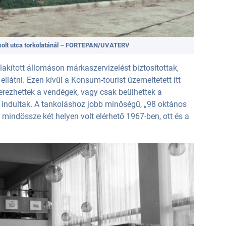
Zsolt utca torkolatánál – FORTEPAN/UVATERV
lakított állomáson márkaszervizelést biztosítottak,
látni. Ezen kívül a Konsum-tourist üzemeltetett itt
zerezhettek a vendégek, vagy csak beülhettek a
b indultak. A tankoláshoz jobb minőségű, „98 oktános
 mindössze két helyen volt elérhető 1967-ben, ott és a