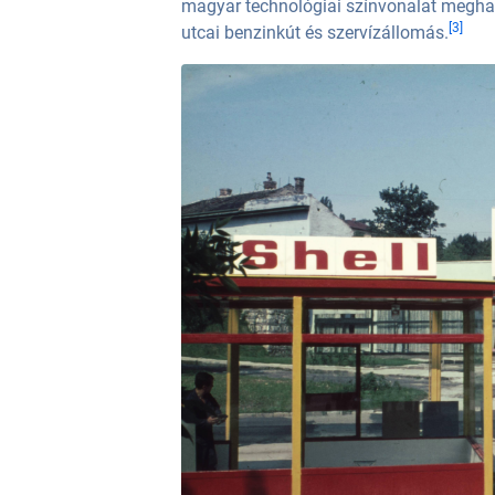
magyar technológiai színvonalat megha
[3]
utcai benzinkút és szervízállomás.