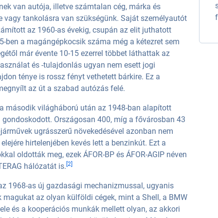
ek van autója, illetve számtalan cég, márka és
re vagy tankolásra van szükségünk. Saját személyautót
ámított az 1960-as évekig, csupán az elit juthatott
55-ben a magángépkocsik száma még a kétezret sem
gétől már évente 10-15 ezerrel többet láthattak az
sználat és -tulajdonlás ugyan nem esett jogi
don ténye is rossz fényt vethetett bárkire. Ez a
egnyílt az út a szabad autózás felé.
a második világháború után az 1948-ban alapított
) gondoskodott. Országosan 400, míg a fővárosban 43
épjárművek ugrásszerű növekedésével azonban nem
elejére hirtelenjében kevés lett a benzinkút. Ezt a
sokkal oldották meg, ezek ÁFOR-BP és ÁFOR-AGIP néven
[2]
NTERAG hálózatát is.
 az 1968-as új gazdasági mechanizmussal, ugyanis
ék magukat az olyan külföldi cégek, mint a Shell, a BMW
tele és a kooperációs munkák mellett olyan, az akkori