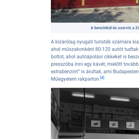
A benzinkút és szerviz a 
A kizárólag nyugati turisták számára kia
ahol műszakonként 80-120 autót tudtak el
boltot, ahol autóápolási cikkeket is bes
presszóba inni egy kávét, mielőtt továb
extrabenzint” is árultak, ami Budapesten
[4]
Műegyetem rakparton.