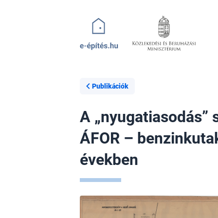
Ugrás a tartalomra
Publikációk
A „nyugatiasodás” 
ÁFOR – benzinkuta
években