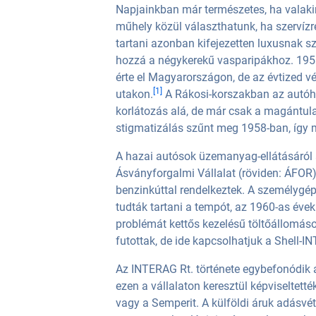
Napjainkban már természetes, ha valakin
műhely közül választhatunk, ha szervíz
tartani azonban kifejezetten luxusnak sz
hozzá a négykerekű vasparipákhoz. 19
érte el Magyarországon, de az évtized vé
[1]
utakon.
A Rákosi-korszakban az autóha
korlátozás alá, de már csak a magántulaj
stigmatizálás szűnt meg 1958-ban, így m
A hazai autósok üzemanyag-ellátásáról 
Ásványforgalmi Vállalat (röviden: ÁFOR
benzinkúttal rendelkeztek. A személyg
tudták tartani a tempót, az 1960-as évek 
problémát kettős kezelésű töltőállomá
futottak, de ide kapcsolhatjuk a Shell-I
Az INTERAG Rt. története egybefonódik
ezen a vállalaton keresztül képviseltett
vagy a Semperit. A külföldi áruk adásvé