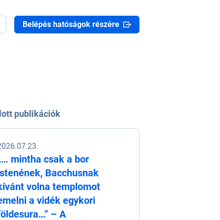
Belépés hatóságok részére
lott publikációk
2026.07.23.
„… mintha csak a bor
istenének, Bacchusnak
kívánt volna templomot
emelni a vidék egykori
földesura…” – A