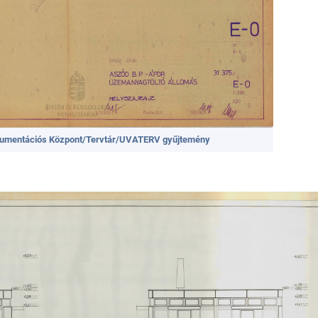
kumentációs Központ/Tervtár/UVATERV gyűjtemény