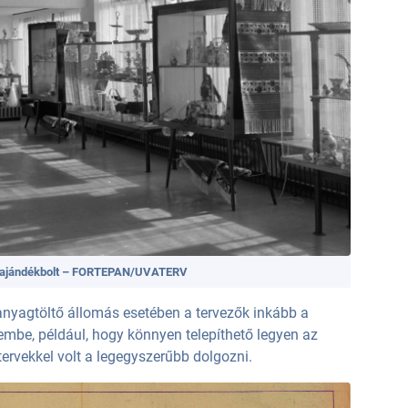
ti ajándékbolt – FORTEPAN/UVATERV
yagtöltő állomás esetében a tervezők inkább a
embe, például, hogy könnyen telepíthető legyen az
tervekkel volt a legegyszerűbb dolgozni.