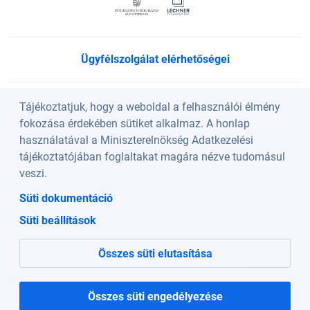
Ügyfélszolgálat elérhetőségei
Süti beállítások
Tájékoztatjuk, hogy a weboldal a felhasználói élmény
fokozása érdekében sütiket alkalmaz. A honlap
használatával a Miniszterelnökség Adatkezelési
Köszöntő
tájékoztatójában foglaltakat magára nézve tudomásul
veszi.
A weboldalt a Lechner Nonprofit Kft. üzemelteti a
Süti dokumentáció
Közlekedési és Beruházási Minisztérium szakmai
Süti beállítások
irányításával.
Összes süti elutasítása
Összes süti engedélyezése