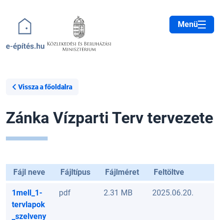
Ugrás a tartalomra
Menü
Vissza a főoldalra
Zánka Vízparti Terv tervezete
Fájl neve
Fájltípus
Fájlméret
Feltöltve
1mell_1-
pdf
2.31 MB
2025.06.20.
tervlapok
_szelveny