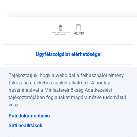
Ügyfélszolgálat elérhetőségei
Süti beállítások
Tájékoztatjuk, hogy a weboldal a felhasználói élmény
fokozása érdekében sütiket alkalmaz. A honlap
használatával a Miniszterelnökség Adatkezelési
Köszöntő
tájékoztatójában foglaltakat magára nézve tudomásul
veszi.
A weboldalt a Lechner Nonprofit Kft. üzemelteti a
Süti dokumentáció
Közlekedési és Beruházási Minisztérium szakmai
Süti beállítások
irányításával.