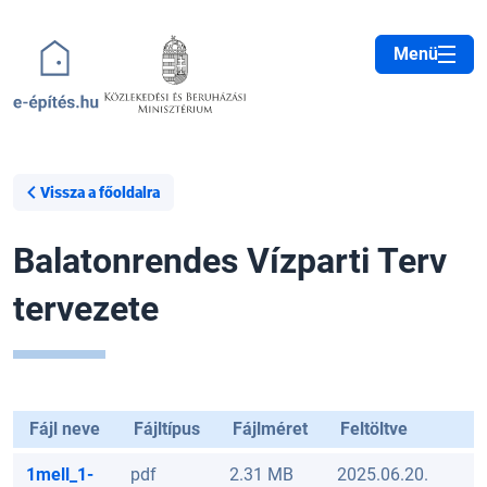
Ugrás a tartalomra
Menü
Vissza a főoldalra
Balatonrendes Vízparti Terv
tervezete
Fájl neve
Fájltípus
Fájlméret
Feltöltve
1mell_1-
pdf
2.31 MB
2025.06.20.