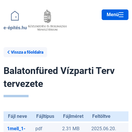
Ugrás a tartalomra
Menü
Vissza a főoldalra
Balatonfüred Vízparti Terv
tervezete
Fájl neve
Fájltípus
Fájlméret
Feltöltve
1mell_1-
pdf
2.31 MB
2025.06.20.