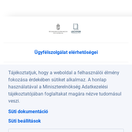
Ügyfélszolgálat elérhetőségei
Süti beállítások
Tájékoztatjuk, hogy a weboldal a felhasználói élmény
fokozása érdekében sütiket alkalmaz. A honlap
használatával a Miniszterelnökség Adatkezelési
Köszöntő
tájékoztatójában foglaltakat magára nézve tudomásul
veszi.
A weboldalt a Lechner Nonprofit Kft. üzemelteti a
Süti dokumentáció
Közlekedési és Beruházási Minisztérium szakmai
Süti beállítások
irányításával.