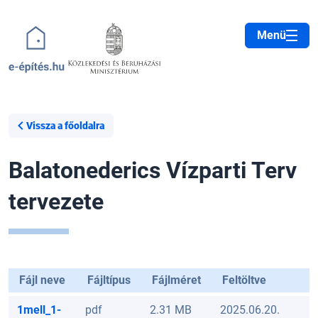
Ugrás a tartalomra
Menü
Vissza a főoldalra
Balatonederics Vízparti Terv
tervezete
Fájl neve
Fájltípus
Fájlméret
Feltöltve
1mell_1-
pdf
2.31 MB
2025.06.20.