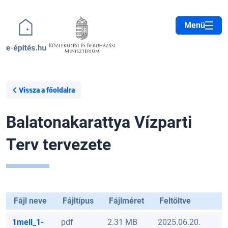
Ugrás a tartalomra
Menü
Vissza a főoldalra
Balatonakarattya Vízparti
Terv tervezete
Fájl neve
Fájltípus
Fájlméret
Feltöltve
1mell_1-
pdf
2.31 MB
2025.06.20.