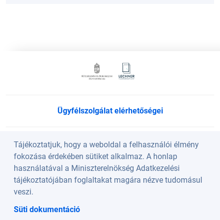
Ügyfélszolgálat elérhetőségei
Süti beállítások
Tájékoztatjuk, hogy a weboldal a felhasználói élmény
fokozása érdekében sütiket alkalmaz. A honlap
használatával a Miniszterelnökség Adatkezelési
Köszöntő
tájékoztatójában foglaltakat magára nézve tudomásul
veszi.
A weboldalt a Lechner Nonprofit Kft. üzemelteti a
Süti dokumentáció
Közlekedési és Beruházási Minisztérium szakmai