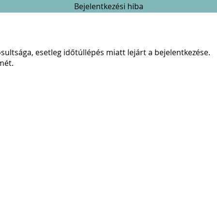
Bejelentkezési hiba
ultsága, esetleg időtúllépés miatt lejárt a bejelentkezése.
mét.