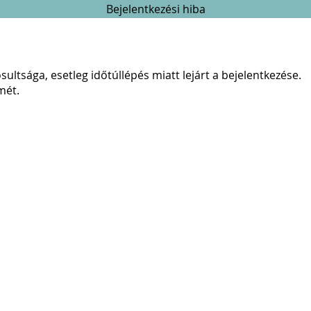
Bejelentkezési hiba
ultsága, esetleg időtúllépés miatt lejárt a bejelentkezése.
mét.